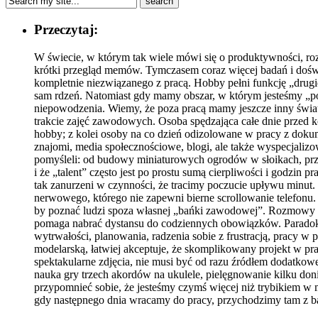
Przeczytaj:
W świecie, w którym tak wiele mówi się o produktywności, rozw
krótki przegląd memów. Tymczasem coraz więcej badań i doświa
kompletnie niezwiązanego z pracą. Hobby pełni funkcję „drug
sam rdzeń. Natomiast gdy mamy obszar, w którym jesteśmy „po 
niepowodzenia. Wiemy, że poza pracą mamy jeszcze inny świat
trakcie zajęć zawodowych. Osoba spędzająca całe dnie przed 
hobby; z kolei osoby na co dzień odizolowane w pracy z dok
znajomi, media społecznościowe, blogi, ale także wyspecjali
pomyśleli: od budowy miniaturowych ogrodów w słoikach, przez
i że „talent” często jest po prostu sumą cierpliwości i godzi
tak zanurzeni w czynności, że tracimy poczucie upływu minut. 
nerwowego, którego nie zapewni bierne scrollowanie telefonu.
by poznać ludzi spoza własnej „bańki zawodowej”. Rozmowy nie 
pomaga nabrać dystansu do codziennych obowiązków. Paradoks
wytrwałości, planowania, radzenia sobie z frustracją, pracy w 
modelarską, łatwiej akceptuje, że skomplikowany projekt w pr
spektakularne zdjęcia, nie musi być od razu źródłem dodatkow
nauka gry trzech akordów na ukulele, pielęgnowanie kilku do
przypomnieć sobie, że jesteśmy czymś więcej niż trybikiem w 
gdy następnego dnia wracamy do pracy, przychodzimy tam z bar