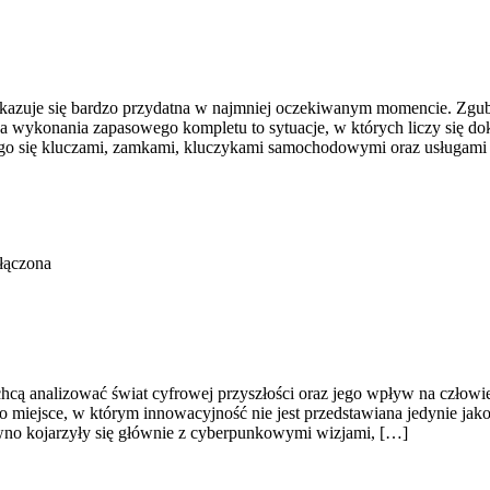
b okazuje się bardzo przydatna w najmniej oczekiwanym momencie. Zg
ba wykonania zapasowego kompletu to sytuacje, w których liczy się do
ącego się kluczami, zamkami, kluczykami samochodowymi oraz usługa
łączona
chcą analizować świat cyfrowej przyszłości oraz jego wpływ na człowie
To miejsce, w którym innowacyjność nie jest przedstawiana jedynie jako
awno kojarzyły się głównie z cyberpunkowymi wizjami, […]