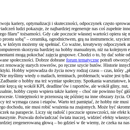
oju kariery, optymalizacji i skuteczności, odpoczynek często sprowadz
dczeń ludzi pokazuje, że najbardziej regeneruje nas coś zupełnie in
iego filaru” tożsamości. Gdy całe poczucie własnej wartości opiera s
prostu sobą” – ceramiką, ogrodnictwem, grą na instrumencie, szyciem,
, w którym możemy się spełniać. Co ważne, kreatywny odpoczynek ang
komputerem skorzysta bardziej na hobby manualnym, niż na kolejnym e
umentami mogą pokochać zajęcia grupowe. Chodzi o to, by dać sobie
zowane społeczności. Dobrze dobrane
forum tematyczne
potrafi otworzyć
 renowację starych rowerów, po ręczne szycie butów. Historie innych 
n praktyki. Hobby wprowadza do życia nowy rodzaj czasu – czas, który „
Nie myślimy wtedy o mailach, terminach, problemach; ważne jest tylko
 Zadbanie o hobby ma też wymiar społeczny. Spotkania warsztatowe, lo
kręcą się wokół KPI, deadline’ów i raportów, ale wokół gliny, nut, ro
alnie, hobby często wspiera także karierę – choć nie powinno być 
procesie. Umiejętności te przenoszą się później na inne obszary życia. 
acy też wymaga czasu i etapów. Warto też pamiętać, że hobby nie musi
ego dochodu, nie musi robić wrażenia na znajomych. Może być skromne
niczek na parapecie. Liczy się radość i poczucie sprawczości, nie ef
maszynie. Pozwala doświadczać świata inaczej, widzieć efekty własnyc
dziej zregenerowaną głową – bo gdzieś w tle wiemy, że czeka na nas 