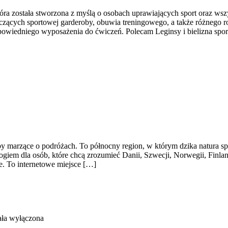
tóra została stworzona z myślą o osobach uprawiających sport oraz wsz
cych sportowej garderoby, obuwia treningowego, a także różnego rod
wiedniego wyposażenia do ćwiczeń. Polecam Leginsy i bielizna sport
by marzące o podróżach. To północny region, w którym dzika natura sp
ogiem dla osób, które chcą zrozumieć Danii, Szwecji, Norwegii, Finlan
e. To internetowe miejsce […]
ała wyłączona