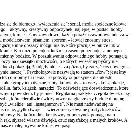
a się do biernego „wyłączenia się”: serial, media społecznościowe,
nego – aktywny, kreatywny odpoczynek, najlepiej w postaci hobby
ię na tym, kim jesteśmy zawodowo, każda porażka zawodowa uderza w
 modelarstwem, pisaniem, sportem – łatwiej znosimy stres i
ażuje inne obszary mózgu niż te, które pracują w biurze lub w
kranie. Kto dużo pracuje z ludźmi, czasem potrzebuje samotnego
 odmienny bodziec. W poszukiwaniu odpowiedniego hobby pomagają
 oczy na dziesiątki możliwości, o których wcześniej byśmy nie
ludzi pokazują, że nigdy nie jest za późno, by zacząć coś nowego –
płynie inaczej”. Psychologowie nazywają to stanem „flow”: jesteśmy
 to, co robimy tu i teraz. To potężny odpoczynek dla układu
kalne grupy tematyczne, zloty, konwenty – to wszystko są okazje,
ślin, farb, książek, narzędzi. To odświeżające doświadczenie, które
głównym powodem, by je mieć. Regularna praktyka czegokolwiek uczy
Osoba, która cierpliwie ćwiczy utwór na gitarze czy buduje dioramę
 być „wielkie” ani „instagramowe”. Nie musi nadawać się na
, ciche, „tylko twoje” – wieczorne rysowanie prostych szkiców,
ekt końcowy. Na końcu dnia kreatywny odpoczynek pomaga nam
h rąk, słyszeć własne dźwięki, czuć satysfakcję z małych kroków. A
nasze małe, prywatne królestwo pasji.