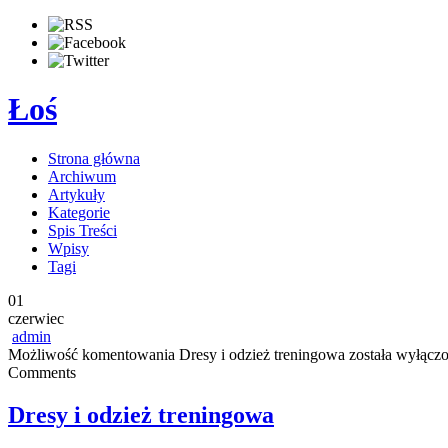
Łoś
Strona główna
Archiwum
Artykuły
Kategorie
Spis Treści
Wpisy
Tagi
01
czerwiec
admin
Możliwość komentowania
Dresy i odzież treningowa
została wyłącz
Comments
Dresy i odzież treningowa