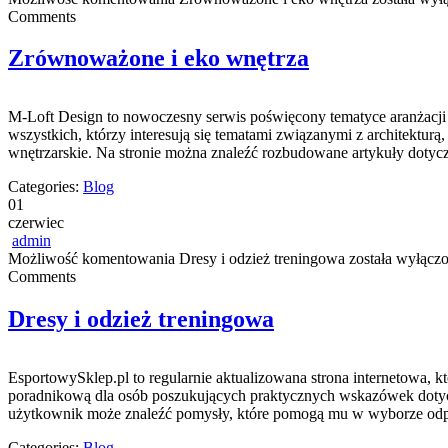
Comments
Zrównoważone i eko wnętrza
M-Loft Design to nowoczesny serwis poświęcony tematyce aranżacji w
wszystkich, którzy interesują się tematami związanymi z architektur
wnętrzarskie. Na stronie można znaleźć rozbudowane artykuły dotycz
Categories:
Blog
01
czerwiec
admin
Możliwość komentowania
Dresy i odzież treningowa
została wyłącz
Comments
Dresy i odzież treningowa
EsportowySklep.pl to regularnie aktualizowana strona internetowa, k
poradnikową dla osób poszukujących praktycznych wskazówek dotyczą
użytkownik może znaleźć pomysły, które pomogą mu w wyborze odpo
Categories:
Blog