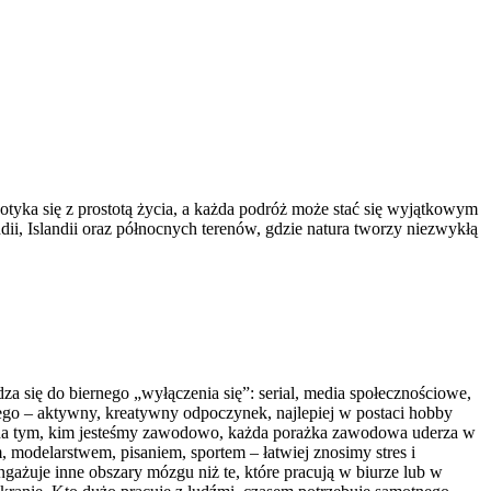
otyka się z prostotą życia, a każda podróż może stać się wyjątkowym
dii, Islandii oraz północnych terenów, gdzie natura tworzy niezwykłą
a się do biernego „wyłączenia się”: serial, media społecznościowe,
nego – aktywny, kreatywny odpoczynek, najlepiej w postaci hobby
ię na tym, kim jesteśmy zawodowo, każda porażka zawodowa uderza w
 modelarstwem, pisaniem, sportem – łatwiej znosimy stres i
ażuje inne obszary mózgu niż te, które pracują w biurze lub w