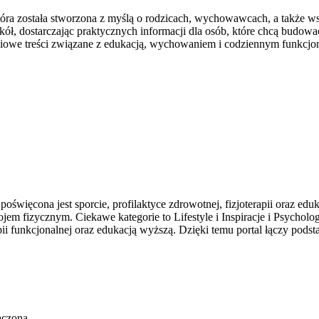
która została stworzona z myślą o rodzicach, wychowawcach, a także w
kół, dostarczając praktycznych informacji dla osób, które chcą budo
iowe treści związane z edukacją, wychowaniem i codziennym funkcjo
więcona jest sporcie, profilaktyce zdrowotnej, fizjoterapii oraz eduk
m fizycznym. Ciekawe kategorie to Lifestyle i Inspiracje i Psycholo
pii funkcjonalnej oraz edukacją wyższą. Dzięki temu portal łączy p
ączona