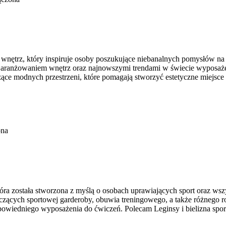
nętrz, który inspiruje osoby poszukujące niebanalnych pomysłów na u
ą, aranżowaniem wnętrz oraz najnowszymi trendami w świecie wyposażen
ące modnych przestrzeni, które pomagają stworzyć estetyczne miejsce 
ona
tóra została stworzona z myślą o osobach uprawiających sport oraz wsz
cych sportowej garderoby, obuwia treningowego, a także różnego rod
wiedniego wyposażenia do ćwiczeń. Polecam Leginsy i bielizna sport