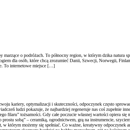
by marzące o podróżach. To północny region, w którym dzika natura sp
ogiem dla osób, które chcą zrozumieć Danii, Szwecji, Norwegii, Finlan
e. To internetowe miejsce […]
oju kariery, optymalizacji i skuteczności, odpoczynek często sprowadz
dczeń ludzi pokazuje, że najbardziej regeneruje nas coś zupełnie in
iego filaru” tożsamości. Gdy całe poczucie własnej wartości opiera s
prostu sobą” – ceramiką, ogrodnictwem, grą na instrumencie, szyciem,
, w którym możemy się spełniać. Co ważne, kreatywny odpoczynek ang