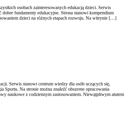
szystkich osobach zainteresowanych edukacją dzieci. Serwis
wać dobre fundamenty edukacyjne. Strona stanowi kompendium
nowaniem dzieci na różnych etapach rozwoju. Na witrynie […]
acji. Serwis stanowi centrum wiedzy dla osób uczących się,
gia Sportu. Na stronie można znaleźć obszerne opracowania
odstawy naukowe z codziennym zastosowaniem. Niewątpliwym atutem