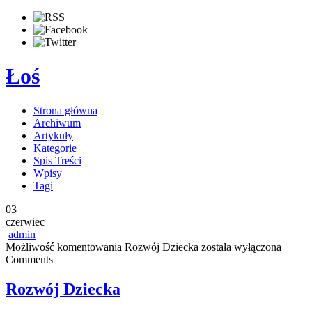
Łoś
Strona główna
Archiwum
Artykuły
Kategorie
Spis Treści
Wpisy
Tagi
03
czerwiec
admin
Możliwość komentowania
Rozwój Dziecka
została wyłączona
Comments
Rozwój Dziecka