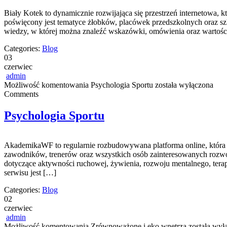
Biały Kotek to dynamicznie rozwijająca się przestrzeń internetowa, 
poświęcony jest tematyce żłobków, placówek przedszkolnych oraz sz
wiedzy, w której można znaleźć wskazówki, omówienia oraz wartośc
Categories:
Blog
03
czerwiec
admin
Możliwość komentowania
Psychologia Sportu
została wyłączona
Comments
Psychologia Sportu
AkademikaWF to regularnie rozbudowywana platforma online, która poś
zawodników, trenerów oraz wszystkich osób zainteresowanych rozwoje
dotyczące aktywności ruchowej, żywienia, rozwoju mentalnego, tera
serwisu jest […]
Categories:
Blog
02
czerwiec
admin
Możliwość komentowania
Zrównoważone i eko wnętrza
została wył