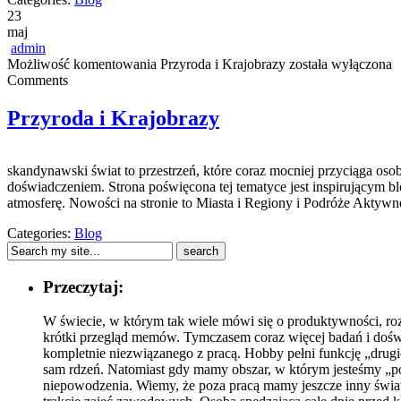
23
maj
admin
Możliwość komentowania
Przyroda i Krajobrazy
została wyłączona
Comments
Przyroda i Krajobrazy
skandynawski świat to przestrzeń, które coraz mocniej przyciąga oso
doświadczeniem. Strona poświęcona tej tematyce jest inspirującym bl
atmosferę. Nowości na stronie to Miasta i Regiony i Podróże Aktywn
Categories:
Blog
Przeczytaj:
W świecie, w którym tak wiele mówi się o produktywności, rozw
krótki przegląd memów. Tymczasem coraz więcej badań i doświa
kompletnie niezwiązanego z pracą. Hobby pełni funkcję „drug
sam rdzeń. Natomiast gdy mamy obszar, w którym jesteśmy „po 
niepowodzenia. Wiemy, że poza pracą mamy jeszcze inny świat