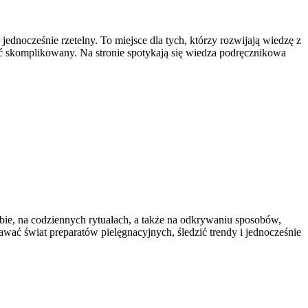
ednocześnie rzetelny. To miejsce dla tych, którzy rozwijają wiedzę z
być skomplikowany. Na stronie spotykają się wiedza podręcznikowa
ebie, na codziennych rytuałach, a także na odkrywaniu sposobów,
awać świat preparatów pielęgnacyjnych, śledzić trendy i jednocześnie