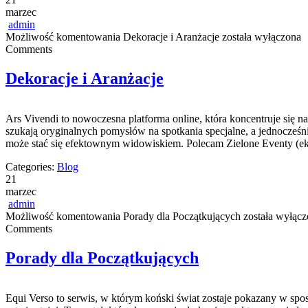
marzec
admin
Możliwość komentowania
Dekoracje i Aranżacje
została wyłączona
Comments
Dekoracje i Aranżacje
Ars Vivendi to nowoczesna platforma online, która koncentruje się 
szukają oryginalnych pomysłów na spotkania specjalne, a jednocześnie
może stać się efektownym widowiskiem. Polecam Zielone Eventy (e
Categories:
Blog
21
marzec
admin
Możliwość komentowania
Porady dla Początkujących
została wyłącz
Comments
Porady dla Początkujących
Equi Verso to serwis, w którym koński świat zostaje pokazany w sposó