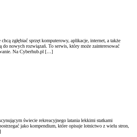
chcą zgłębiać sprzęt komputerowy, aplikacje, internet, a także
ją do nowych rozwiązań. To serwis, który może zainteresować
owanie. Na Cyberhub.pl […]
scynującym świecie rekreacyjnego latania lekkimi statkami
postrzegać jako kompendium, które opisuje lotnictwo z wielu stron,
]