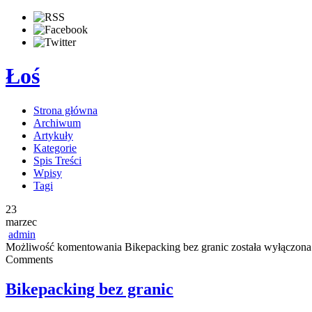
Łoś
Strona główna
Archiwum
Artykuły
Kategorie
Spis Treści
Wpisy
Tagi
23
marzec
admin
Możliwość komentowania
Bikepacking bez granic
została wyłączona
Comments
Bikepacking bez granic