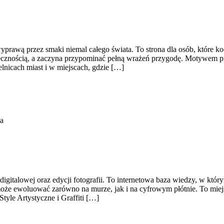
 wyprawą przez smaki niemal całego świata. To strona dla osób, które k
iecznością, a zaczyna przypominać pełną wrażeń przygodę. Motywem pr
elnicach miast i w miejscach, gdzie […]
a
 digitalowej oraz edycji fotografii. To internetowa baza wiedzy, w któ
e ewoluować zarówno na murze, jak i na cyfrowym płótnie. To miejsce
Style Artystyczne i Graffiti […]