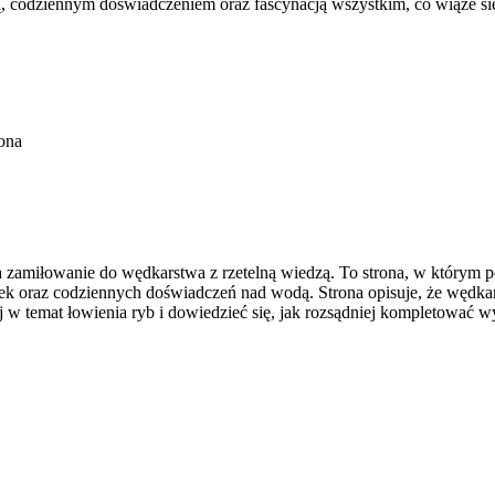
dzą, codziennym doświadczeniem oraz fascynacją wszystkim, co wiąże si
ona
a zamiłowanie do wędkarstwa z rzetelną wiedzą. To strona, w którym
ek oraz codziennych doświadczeń nad wodą. Strona opisuje, że wędkars
 w temat łowienia ryb i dowiedzieć się, jak rozsądniej kompletować 