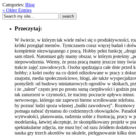
Categories:
Blog
« Older Entries
Przeczytaj:
W świecie, w którym tak wiele mówi się o produktywności, rozw
krótki przegląd memów. Tymczasem coraz więcej badań i doświa
kompletnie niezwiązanego z pracą. Hobby pełni funkcję „drug
sam rdzeń. Natomiast gdy mamy obszar, w którym jesteśmy „po 
niepowodzenia. Wiemy, że poza pracą mamy jeszcze inny świat
trakcie zajęć zawodowych. Osoba spędzająca całe dnie przed 
hobby; z kolei osoby na co dzień odizolowane w pracy z dok
znajomi, media społecznościowe, blogi, ale także wyspecjali
pomyśleli: od budowy miniaturowych ogrodów w słoikach, przez
i że „talent” często jest po prostu sumą cierpliwości i godzi
tak zanurzeni w czynności, że tracimy poczucie upływu minut. 
nerwowego, którego nie zapewni bierne scrollowanie telefonu.
by poznać ludzi spoza własnej „bańki zawodowej”. Rozmowy nie 
pomaga nabrać dystansu do codziennych obowiązków. Paradoks
wytrwałości, planowania, radzenia sobie z frustracją, pracy w 
modelarską, łatwiej akceptuje, że skomplikowany projekt w pr
spektakularne zdjęcia, nie musi być od razu źródłem dodatkow
nauka gry trzech akordów na ukulele, pielęgnowanie kilku do