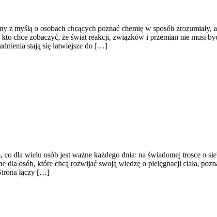
ny z myślą o osobach chcących poznać chemię w sposób zrozumiały, a j
o, kto chce zobaczyć, że świat reakcji, związków i przemian nie musi 
dnienia stają się łatwiejsze do […]
 co dla wielu osób jest ważne każdego dnia: na świadomej trosce o si
 dla osób, które chcą rozwijać swoją wiedzę o pielęgnacji ciała, pozn
trona łączy […]