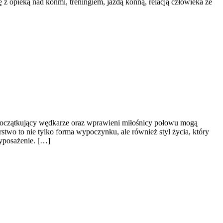
ę z opieką nad końmi, treningiem, jazdą konną, relacją człowieka ze
 początkujący wędkarze oraz wprawieni miłośnicy połowu mogą
two to nie tylko forma wypoczynku, ale również styl życia, który
wyposażenie. […]