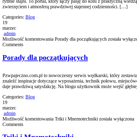
rytmie stajni. To portal, który łączy pasję do koni z praktyczną wie
zwierzęciem i atmosferą prawdziwej stajennej codzienności. […]
Categories:
Blog
19
marzec
admin
Możliwość komentowania
Porady dla początkujących
została wyłącz
Comments
Porady dla początkujących
Pzwpajeczno.com.pl to nowoczesny serwis wędkarski, który zestawi
znaleźć inspiracje dotyczące wyposażenia, technik połowu, miejsców
daje prawdziwą satysfakcję. Na blogu użytkownik może wejść głębiej
Categories:
Blog
19
marzec
admin
Możliwość komentowania
Triki i Mnemotechniki
została wyłączona
Comments