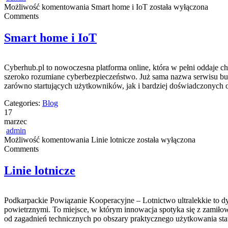
Możliwość komentowania
Smart home i IoT
została wyłączona
Comments
Smart home i IoT
Cyberhub.pl to nowoczesna platforma online, która w pełni oddaje cha
szeroko rozumiane cyberbezpieczeństwo. Już sama nazwa serwisu budu
zarówno startujących użytkowników, jak i bardziej doświadczonych
Categories:
Blog
17
marzec
admin
Możliwość komentowania
Linie lotnicze
została wyłączona
Comments
Linie lotnicze
Podkarpackie Powiązanie Kooperacyjne – Lotnictwo ultralekkie to dyn
powietrznymi. To miejsce, w którym innowacja spotyka się z zamiłowa
od zagadnień technicznych po obszary praktycznego użytkowania stat