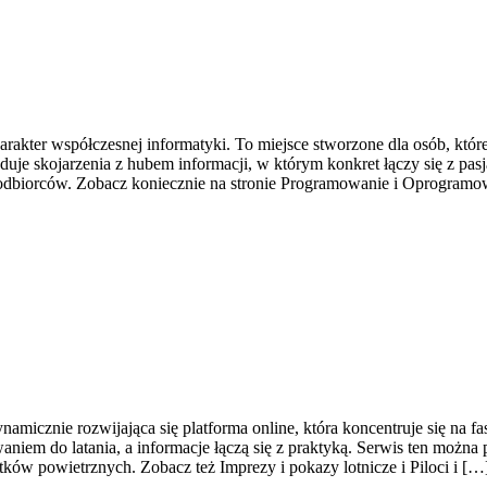
rakter współczesnej informatyki. To miejsce stworzone dla osób, które 
je skojarzenia z hubem informacji, w którym konkret łączy się z pas
 odbiorców. Zobacz koniecznie na stronie Programowanie i Oprogram
amicznie rozwijająca się platforma online, która koncentruje się na fa
niem do latania, a informacje łączą się z praktyką. Serwis ten można 
ków powietrznych. Zobacz też Imprezy i pokazy lotnicze i Piloci i […