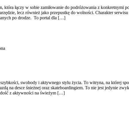
tóra łączy w sobie zamiłowanie do podróżowania z konkretnymi porad
narzędzie, lecz również jako przepustkę do wolności. Charakter serwis
ykanych po drodze. To portal dla […]
ona
 szybkości, swobody i aktywnego stylu życia. To witryna, na której spo
 jazdą na desce śnieżnej oraz skateboardingiem. To nie jest jedynie zwy
radość z aktywności na świeżym […]