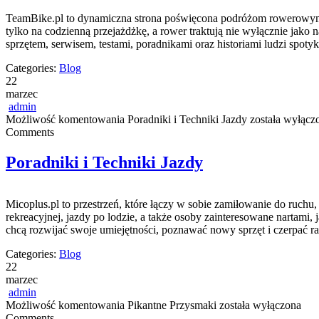
TeamBike.pl to dynamiczna strona poświęcona podróżom rowerowym, k
tylko na codzienną przejażdżkę, a rower traktują nie wyłącznie jako 
sprzętem, serwisem, testami, poradnikami oraz historiami ludzi spot
Categories:
Blog
22
marzec
admin
Możliwość komentowania
Poradniki i Techniki Jazdy
została wyłącz
Comments
Poradniki i Techniki Jazdy
Micoplus.pl to przestrzeń, które łączy w sobie zamiłowanie do ruchu,
rekreacyjnej, jazdy po lodzie, a także osoby zainteresowane nartami,
chcą rozwijać swoje umiejętności, poznawać nowy sprzęt i czerpać 
Categories:
Blog
22
marzec
admin
Możliwość komentowania
Pikantne Przysmaki
została wyłączona
Comments