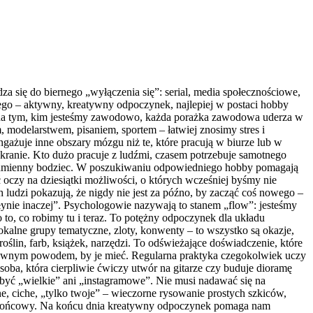
a się do biernego „wyłączenia się”: serial, media społecznościowe,
nego – aktywny, kreatywny odpoczynek, najlepiej w postaci hobby
ię na tym, kim jesteśmy zawodowo, każda porażka zawodowa uderza w
 modelarstwem, pisaniem, sportem – łatwiej znosimy stres i
ażuje inne obszary mózgu niż te, które pracują w biurze lub w
kranie. Kto dużo pracuje z ludźmi, czasem potrzebuje samotnego
 odmienny bodziec. W poszukiwaniu odpowiedniego hobby pomagają
 oczy na dziesiątki możliwości, o których wcześniej byśmy nie
ludzi pokazują, że nigdy nie jest za późno, by zacząć coś nowego –
płynie inaczej”. Psychologowie nazywają to stanem „flow”: jesteśmy
 to, co robimy tu i teraz. To potężny odpoczynek dla układu
kalne grupy tematyczne, zloty, konwenty – to wszystko są okazje,
ślin, farb, książek, narzędzi. To odświeżające doświadczenie, które
głównym powodem, by je mieć. Regularna praktyka czegokolwiek uczy
Osoba, która cierpliwie ćwiczy utwór na gitarze czy buduje dioramę
 być „wielkie” ani „instagramowe”. Nie musi nadawać się na
, ciche, „tylko twoje” – wieczorne rysowanie prostych szkiców,
ekt końcowy. Na końcu dnia kreatywny odpoczynek pomaga nam