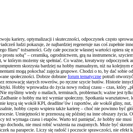
oju kariery, optymalizacji i skuteczności, odpoczynek często sprowadz
dczeń ludzi pokazuje, że najbardziej regeneruje nas coś zupełnie in
iego filaru” tożsamości. Gdy całe poczucie własnej wartości opiera s
prostu sobą” – ceramiką, ogrodnictwem, grą na instrumencie, szyciem,
, w którym możemy się spełniać. Co ważne, kreatywny odpoczynek ang
komputerem skorzysta bardziej na hobby manualnym, niż na kolejnym e
umentami mogą pokochać zajęcia grupowe. Chodzi o to, by dać sobie
zowane społeczności. Dobrze dobrane
forum tematyczne
potrafi otworzyć
 renowację starych rowerów, po ręczne szycie butów. Historie innych 
n praktyki. Hobby wprowadza do życia nowy rodzaj czasu – czas, który „
Nie myślimy wtedy o mailach, terminach, problemach; ważne jest tylko
 Zadbanie o hobby ma też wymiar społeczny. Spotkania warsztatowe, lo
kręcą się wokół KPI, deadline’ów i raportów, ale wokół gliny, nut, ro
alnie, hobby często wspiera także karierę – choć nie powinno być 
procesie. Umiejętności te przenoszą się później na inne obszary życia. 
acy też wymaga czasu i etapów. Warto też pamiętać, że hobby nie musi
ego dochodu, nie musi robić wrażenia na znajomych. Może być skromne
niczek na parapecie. Liczy się radość i poczucie sprawczości, nie ef